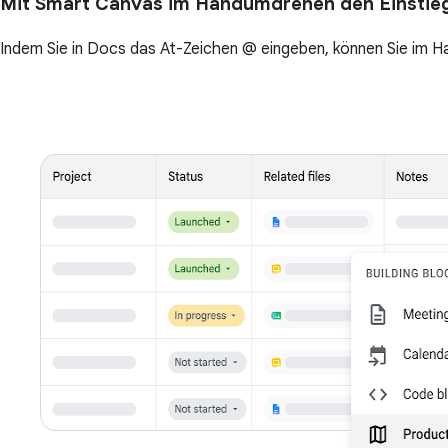
Mit Smart Canvas im Handumdrehen den Einstieg
Indem Sie in Docs das At-Zeichen @ eingeben, können Sie im H