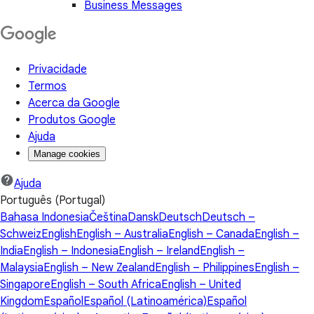
Business Messages
Privacidade
Termos
Acerca da Google
Produtos Google
Ajuda
Manage cookies
Ajuda
Português (Portugal)
Bahasa Indonesia
Čeština
Dansk
Deutsch
Deutsch –
Schweiz
English
English – Australia
English – Canada
English –
India
English – Indonesia
English – Ireland
English –
Malaysia
English – New Zealand
English – Philippines
English –
Singapore
English – South Africa
English – United
Kingdom
Español
Español (Latinoamérica)
Español