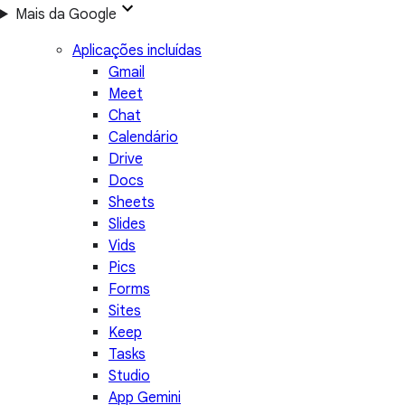
Mais da Google
Aplicações incluídas
Gmail
Meet
Chat
Calendário
Drive
Docs
Sheets
Slides
Vids
Pics
Forms
Sites
Keep
Tasks
Studio
App Gemini