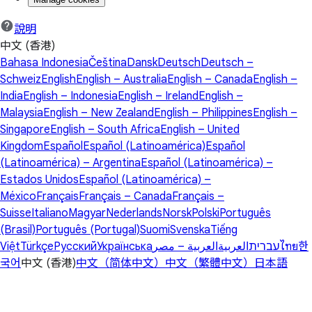
說明
中文 (香港)
Bahasa Indonesia
Čeština
Dansk
Deutsch
Deutsch –
Schweiz
English
English – Australia
English – Canada
English –
India
English – Indonesia
English – Ireland
English –
Malaysia
English – New Zealand
English – Philippines
English –
Singapore
English – South Africa
English – United
Kingdom
Español
Español (Latinoamérica)
Español
(Latinoamérica) – Argentina
Español (Latinoamérica) –
Estados Unidos
Español (Latinoamérica) –
México
Français
Français – Canada
Français –
Suisse
Italiano
Magyar
Nederlands
Norsk
Polski
Português
(Brasil)
Português (Portugal)
Suomi
Svenska
Tiếng
Việt
Türkçe
Русский
Українська
العربية – مصر
العربية
עברית
ไทย
한
국어
中文 (香港)
中文（简体中文）
中文（繁體中文）
日本語