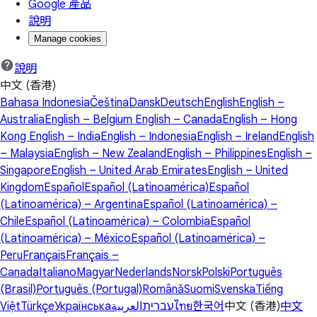
Google 產品
說明
Manage cookies
說明
中文 (香港)
Bahasa Indonesia
Čeština
Dansk
Deutsch
English
English –
Australia
English – Belgium
English – Canada
English – Hong
Kong
English – India
English – Indonesia
English – Ireland
English
– Malaysia
English – New Zealand
English – Philippines
English –
Singapore
English – United Arab Emirates
English – United
Kingdom
Español
Español (Latinoamérica)
Español
(Latinoamérica) – Argentina
Español (Latinoamérica) –
Chile
Español (Latinoamérica) – Colombia
Español
(Latinoamérica) – México
Español (Latinoamérica) –
Peru
Français
Français –
Canada
Italiano
Magyar
Nederlands
Norsk
Polski
Português
(Brasil)
Português (Portugal)
Română
Suomi
Svenska
Tiếng
Việt
Türkçe
Українська
العربية
עברית
ไทย
한국어
中文 (香港)
中文